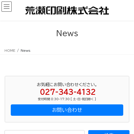
コ
ナ
ン
ビ
テ
ゲ
ン
ー
ツ
シ
News
へ
ョ
ス
ン
キ
に
HOME
News
ッ
移
プ
動
お気軽にお問い合わせください。
027-343-4132
受付時間 8:30-17:30 [ 土・日・祝日除く ]
お問い合わせ