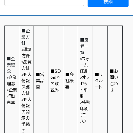
■企
業方
■設
針
備一
»環境
覧
方針
■企
»フォ
»品質
業理
ーム
方針
念
■SD
印刷
■お
»個人
■営
■会
■リ
»企業
Gsへ
»オフ
問い
情報
業品
社概
クル
理念
の取
セッ
合わ
保護
目
要
ート
»企業
組み
ト印
せ
方針
行動
刷
»個人
憲章
»特殊
情報
印刷
の開
（ニ
示の
ス）
手続
き