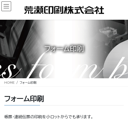
コ
ナ
ン
ビ
テ
ゲ
ン
ー
ツ
シ
へ
ョ
ス
ン
キ
に
フォーム印刷
ッ
移
プ
動
HOME
フォーム印刷
フォーム印刷
帳票・連続伝票の印刷を小ロットからでも承ります。