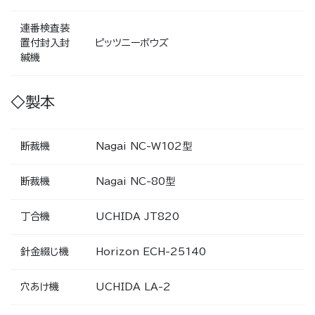
連番検査装
置付封入封
ピッツニーボウズ
緘機
◇製本
断裁機
Nagai NC-W102型
断裁機
Nagai NC-80型
丁合機
UCHIDA JT820
針金綴じ機
Horizon ECH-25140
穴あけ機
UCHIDA LA-2