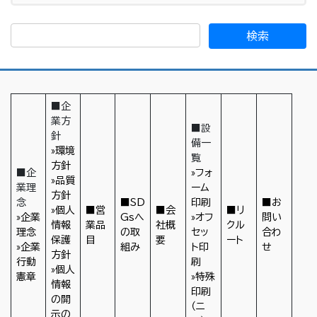
■企
業方
■設
針
備一
»環境
覧
方針
■企
»フォ
»品質
業理
ーム
方針
念
■SD
印刷
■お
»個人
■営
■会
■リ
»企業
Gsへ
»オフ
問い
情報
業品
社概
クル
理念
の取
セッ
合わ
保護
目
要
ート
»企業
組み
ト印
せ
方針
行動
刷
»個人
憲章
»特殊
情報
印刷
の開
（ニ
示の