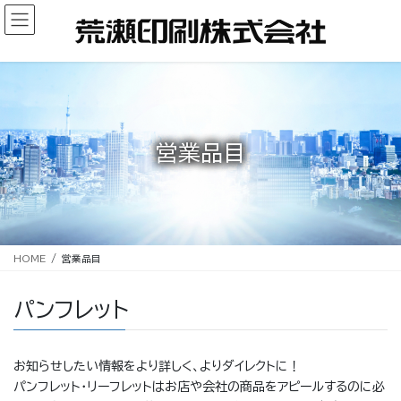
コ
ナ
ン
ビ
テ
ゲ
ン
ー
ツ
シ
へ
ョ
ス
ン
キ
に
営業品目
ッ
移
プ
動
HOME
営業品目
パンフレット
お知らせしたい情報をより詳しく、よりダイレクトに！
パンフレット・リーフレットはお店や会社の商品をアピールするのに必