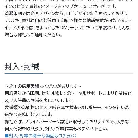
インの封筒で貴社のイメージをアップさせることも可能です。
荒瀬印刷では企画デザインから、ロゴデザイン制作も承っておりま
す。また、弊社独自の封筒中面印刷で様々な情報掲載が可能です。ア
イデア次第では、ちょっとしたDM、チラシにだって早変わり。そんな
場合は弊社へご連絡ください。
封入・封緘
〜永年の信用実績・ノウハウがあります〜
用紙設計から印刷、封入封緘までのトータルサポートにより作業時間
及び人件費の削減を実現いたします。
数種類の印刷物の封入封緘を厚さ検査、通し番号チェックを行い高
速かつ正確に封入します。
弊社では、プライバシーマーク認定を取得しておりますので、大事な
個人情報を取り扱う、封入・封緘作業もおまかせ下さい。
■封入・封緘の簡単な動画はコチラ〉〉〉