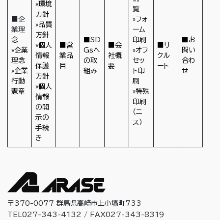
»環境
覧
方針
■企
»フォ
»品質
業理
ーム
方針
念
■SD
印刷
■お
»個人
■営
■会
■リ
»企業
Gsへ
»オフ
問い
情報
業品
社概
クル
理念
の取
セッ
合わ
保護
目
要
ート
»企業
組み
ト印
せ
方針
行動
刷
»個人
憲章
»特殊
情報
印刷
の開
（ニ
示の
ス）
手続
き
〒370-0077 群馬県高崎市上小塙町733
TEL027-343-4132 / FAX027-343-8319