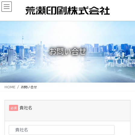
コ
ナ
ン
ビ
テ
ゲ
ン
ー
ツ
シ
へ
ョ
ス
ン
キ
に
お問い合せ
ッ
移
プ
動
HOME
お問い合せ
貴社名
必須