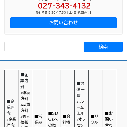
027-343-4132
受付時間 8:30-17:30 [ 土・日・祝日除く ]
お問い合わせ
■企
業方
■設
針
備一
»環境
覧
方針
■企
»フォ
»品質
業理
ーム
方針
念
■SD
印刷
■お
»個人
■営
■会
■リ
»企業
Gsへ
»オフ
問い
情報
業品
社概
クル
理念
の取
セッ
合わ