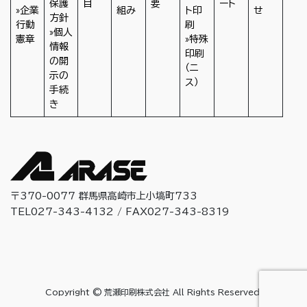
保護
目
要
ート
»企業
組み
ト印
せ
方針
行動
刷
»個人
憲章
»特殊
情報
印刷
の開
（ニ
示の
ス）
手続
き
〒370-0077 群馬県高崎市上小塙町733
TEL027-343-4132 / FAX027-343-8319
Copyright © 荒瀬印刷株式会社 All Rights Reserved.