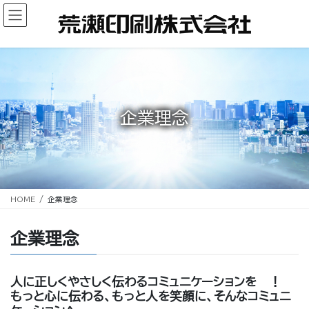
コ
ナ
ン
ビ
テ
ゲ
ン
ー
ツ
シ
へ
ョ
ス
ン
キ
に
企業理念
ッ
移
プ
動
HOME
企業理念
企業理念
人に正しくやさしく伝わるコミュニケーションを ！
もっと心に伝わる、もっと人を笑顔に、そんなコミュニ