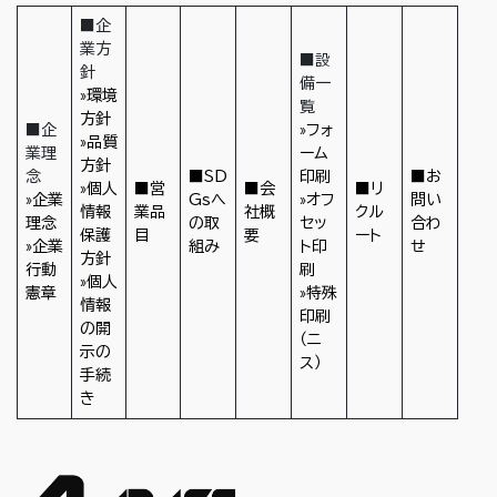
■企
業方
■設
針
備一
»環境
覧
方針
■企
»フォ
»品質
業理
ーム
方針
念
■SD
印刷
■お
»個人
■営
■会
■リ
»企業
Gsへ
»オフ
問い
情報
業品
社概
クル
理念
の取
セッ
合わ
保護
目
要
ート
»企業
組み
ト印
せ
方針
行動
刷
»個人
憲章
»特殊
情報
印刷
の開
（ニ
示の
ス）
手続
き