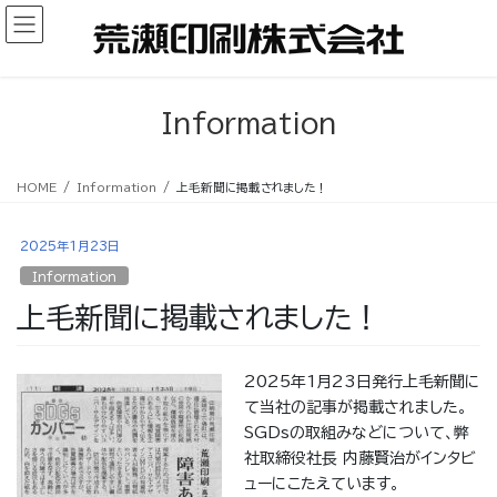
コ
ナ
ン
ビ
テ
ゲ
ン
ー
ツ
シ
Information
へ
ョ
ス
ン
キ
に
HOME
Information
上毛新聞に掲載されました！
ッ
移
プ
動
2025年1月23日
Information
上毛新聞に掲載されました！
2025年1月23日発行上毛新聞に
て当社の記事が掲載されました。
SGDsの取組みなどについて、弊
社取締役社長 内藤賢治がインタビ
ューにこたえています。