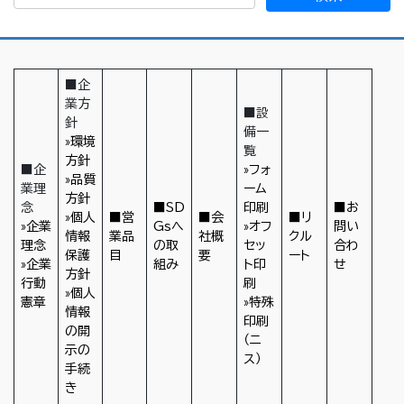
■企
業方
■設
針
備一
»環境
覧
方針
■企
»フォ
»品質
業理
ーム
方針
念
■SD
印刷
■お
»個人
■営
■会
■リ
»企業
Gsへ
»オフ
問い
情報
業品
社概
クル
理念
の取
セッ
合わ
保護
目
要
ート
»企業
組み
ト印
せ
方針
行動
刷
»個人
憲章
»特殊
情報
印刷
の開
（ニ
示の
ス）
手続
き