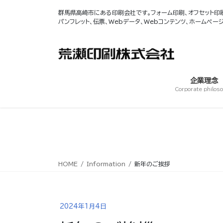
コ
ナ
群馬県高崎市にある印刷会社です。フォーム印刷、オフセット印刷
ン
ビ
パンフレット、伝票、Webデータ、Webコンテンツ、ホームペ
テ
ゲ
ン
ー
ツ
シ
へ
ョ
ス
ン
企業理念
キ
に
Corporate philos
ッ
移
プ
動
HOME
Information
新年のご挨拶
2024年1月4日