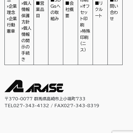
»個人
■営
■会
■リ
»企業
Gsへ
»オフ
問い
情報
業品
社概
クル
理念
の取
セッ
合わ
保護
目
要
ート
»企業
組み
ト印
せ
方針
行動
刷
»個人
憲章
»特殊
情報
印刷
の開
（ニ
示の
ス）
手続
き
〒370-0077 群馬県高崎市上小塙町733
TEL027-343-4132 / FAX027-343-8319