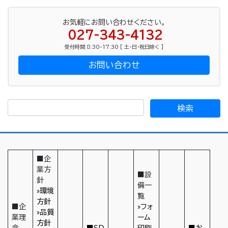
お気軽にお問い合わせください。
027-343-4132
受付時間 8:30-17:30 [ 土・日・祝日除く ]
お問い合わせ
■企
業方
■設
針
備一
»環境
覧
方針
■企
»フォ
»品質
業理
ーム
方針
念
■SD
印刷
■お