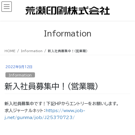
コ
ナ
ン
ビ
テ
ゲ
ン
ー
ツ
シ
Information
へ
ョ
ス
ン
キ
に
HOME
Information
新入社員募集中！（営業職）
ッ
移
プ
動
2022年9月12日
Information
新入社員募集中！（営業職）
新入社員募集中です！下記HPからエントリーをお願いします。
求人ジャーナルネット：
https://www.job-
j.net/gunma/job/J25370723/